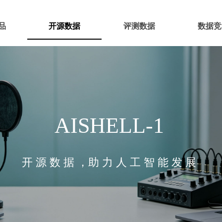
品
开源数据
评测数据
数据竞
AISHELL-1
开 源 数 据 ，助 力 人 工 智 能 发 展