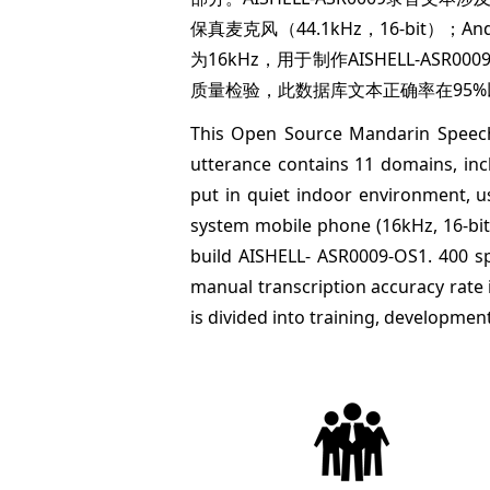
保真麦克风（44.1kHz，16-bit）；A
为16kHz，用于制作AISHELL-A
质量检验，此数据库文本正确率在95
This Open Source Mandarin Speec
utterance contains 11 domains, in
put in quiet indoor environment, us
system mobile phone (16kHz, 16-bit)
build AISHELL- ASR0009-OS1. 400 sp
manual transcription accuracy rate 
is divided into training, developmen