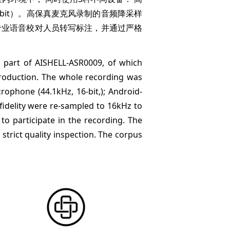
z，16-bit）。高保真麦克风录制的音频降采样
。经过专业语音校对人员转写标注，并通过严格
a part of AISHELL-ASR0009, of which
production. The whole recording was
crophone (44.1kHz, 16-bit,); Android-
fidelity were re-sampled to 16kHz to
to participate in the recording. The
trict quality inspection. The corpus