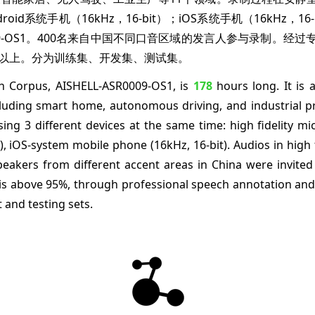
ndroid系统手机（16kHz，16-bit）；iOS系统手机（16kH
SR0009-OS1。400名来自中国不同口音区域的发言人参与录制
%以上。分为训练集、开发集、测试集。
h Corpus, AISHELL-ASR0009-OS1, is
178
hours long. It is 
cluding smart home, autonomous driving, and industrial 
ing 3 different devices at the same time: high fidelity mi
, iOS-system mobile phone (16kHz, 16-bit). Audios in high 
eakers from different accent areas in China were invited 
is above 95%, through professional speech annotation and s
t and testing sets.