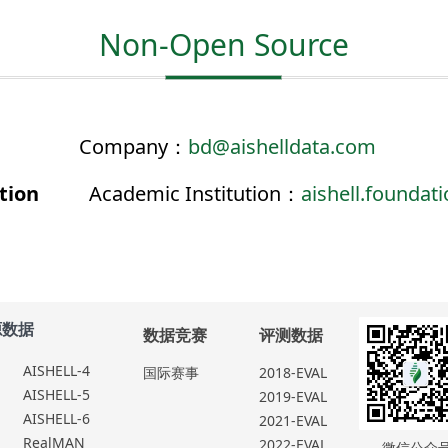
Non-Open Source
请
Company：
bd@aishelldata.com
tion
Academic Institution：
aishell.founda
源数据
数据竞赛
评测
数据
AISHELL-4
国际赛事
2018-EVAL
AISHELL-5
2019-EVAL
AISHELL-
6
2021-EVAL
RealMAN
2022-EVAL
微信公众