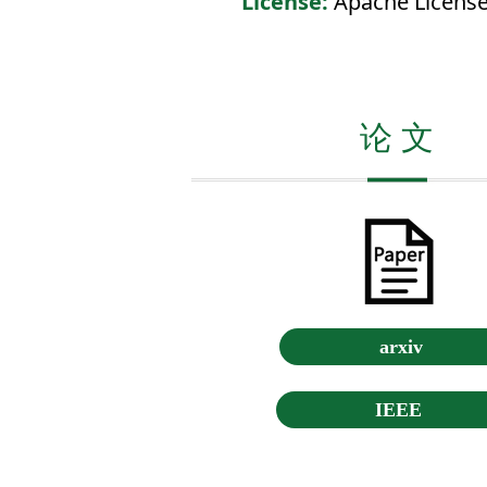
License:
Apache License
论 文
arxiv
IEEE