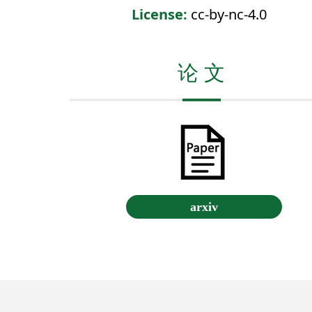
License:
cc-by-nc-4.0
论 文
arxiv