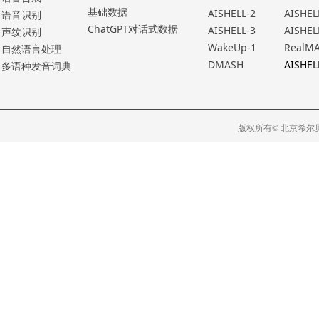
基础数据
AISHELL-2
AISHEL
语⾳识别
ChatGPT对话式数据
AISHELL-3
AISHEL
声纹识别
WakeUp-1
RealM
⾃然语⾔处理
DMASH
AISHEL
多语种发⾳词典
版权所有© 北京希尔